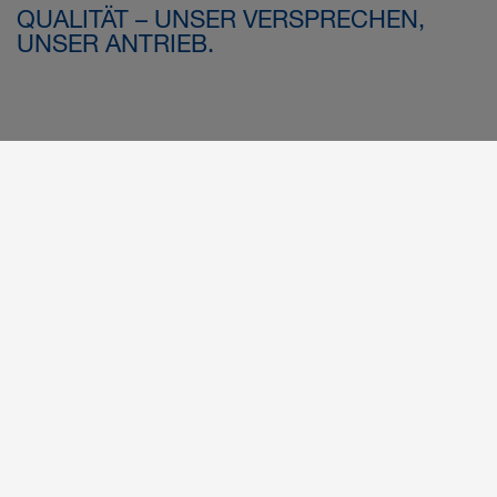
QUALITÄT – UNSER VERSPRECHEN,
UNSER ANTRIEB.
VERLÄSSLICH. GEPRÜFT.
AUSGEZEICHNET.
Unsere Qualitäts-, Umwelt- und
Sicherheitsstandards nach internationalen
Bei FOOKE ist Qualität kein Zufallsprodukt, sondern das
Normen
Ergebnis klar strukturierter Prozesse, technischer
Präzision und eines tief verankerten Anspruchs an
Exzellenz. Sie prägt jedes Detail – von der ersten Idee bis
zur finalen Auslieferung – und bildet die Grundlage für die
hohe Leistungsfähigkeit und Langlebigkeit unserer
Maschinen.