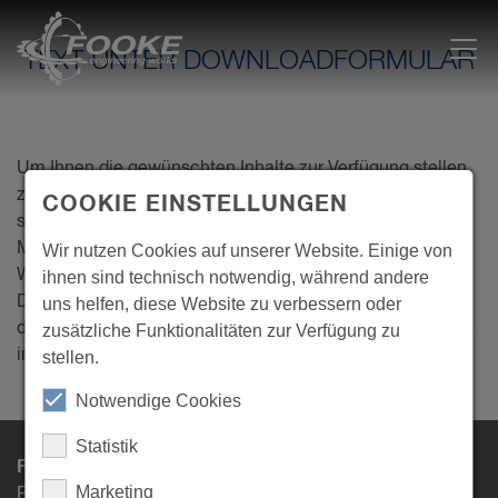
TEXT UNTER DOWNLOADFORMULAR
Um Ihnen die gewünschten Inhalte zur Verfügung stellen
zu können, müssen wir Ihre personenbezogenen Daten
COOKIE EINSTELLUNGEN
speichern und verarbeiten. Sie haben jederzeit die
Möglichkeit, sich von diesen Mitteilungen abzumelden.
Wir nutzen Cookies auf unserer Website. Einige von
Weitere Informationen zur Abmeldung, zu unseren
ihnen sind technisch notwendig, während andere
Datenschutzpraktiken und zu unserem Engagement für
uns helfen, diese Website zu verbessern oder
den Schutz und die Wahrung Ihrer Privatsphäre finden Sie
zusätzliche Funktionalitäten zur Verfügung zu
in unserer
Datenschutzerklärung
.
stellen.
Notwendige Cookies
Statistik
FOOKE GmbH
Marketing
Raiffeisenstraße 18-22