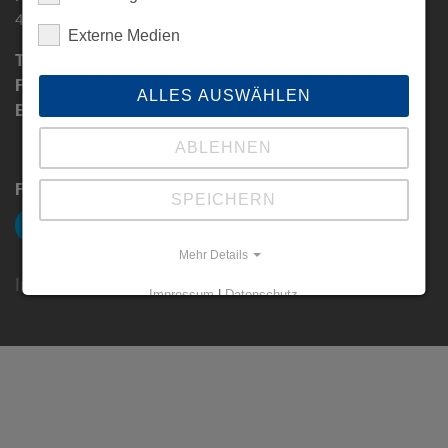
46325 Borken
Externe Medien
Tel.:
+49 (0) 2861 / 8009 - 01
Fax:
+49 (0) 2861 / 8009 - 800
ALLES AUSWÄHLEN
E-Mail:
info[at]​fooke.de
ABLEHNEN
Follow us!
SPEICHERN
Mehr Details
Impressum
Datenschutz
Downloads
Impressum
|
Datenschutz